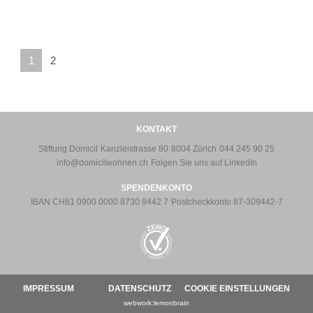
1
2
KONTAKT
Stiftung Domicil
Kanzleistrasse 80
8004 Zürich
044 245 90 25
info@domicilwohnen.ch
Folgen Sie uns auf
LinkedIn
SPENDENKONTO
IBAN CH81 0900 0000 8730 9442 7
Postcheckkonto 87-309442-7
IMPRESSUM
DATENSCHUTZ
COOKIE EINSTELLUNGEN
webwork:lemonbrain