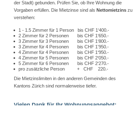
der Stadt) gebunden. Prüfen Sie, ob Ihre Wohnung die
Vorgaben erfüllen. Die Mietzinse sind als
Nettomietzins
zu
verstehen:
1 - 1.5 Zimmer für 1 Person bis CHF 1‘400.-
2 Zimmer für 2 Personen bis CHF 1‘650.-
3 Zimmer für 3 Personen bis CHF 1‘800.-
3 Zimmer für 4 Personen bis CHF 1'950.-
4 Zimmer für 4 Personen bis CHF 1‘950.-
4 Zimmer für 5 Personen bis CHF 2‘050.-
5 Zimmer für 6 Personen bis CHF 2‘270.-
pro zusätzliche Person + CHF 220.-
Die Mietzinslimiten in den anderen Gemeinden des
Kantons Zürich sind normalerweise tiefer.
Vielen Dank für Ihr Wohnungsangebot:
Kontaktieren Sie uns per Telefon
044 245 90 25
oder
senden Sie uns Ihr Angebot per
E-Mail
mit folgenden
Informationen: