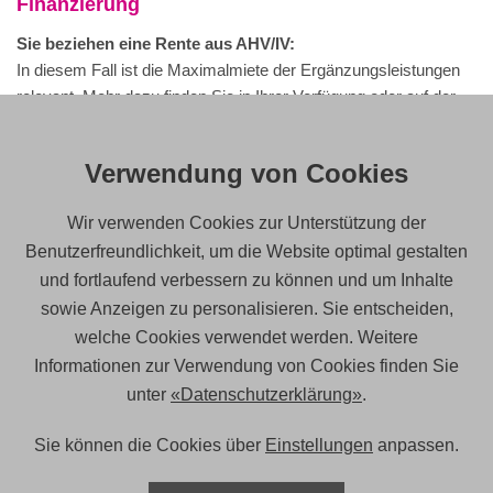
Finanzierung
Sie beziehen eine Rente aus AHV/IV:
In diesem Fall ist die Maximalmiete der Ergänzungsleistungen
relevant. Mehr dazu finden Sie in Ihrer Verfügung oder auf der
Website des Bundesamts für Sozialversicherungen (BSV)
.
Verwendung von Cookies
Sie sind berufstätig:
Prüfen Sie die untenstehenden Mietzinsannahmen
Wir verwenden Cookies zur Unterstützung der
(Bruttomietzinse) für den Wohnungsmarkt in Zürich. Ihr
Einkommen muss mindestens
dreimal so hoch
sein wie die
Benutzerfreundlichkeit, um die Website optimal gestalten
Miete.
und fortlaufend verbessern zu können und um Inhalte
sowie Anzeigen zu personalisieren. Sie entscheiden,
Haushalt Netto-Mietzins Nebenkosten (Annahme)
welche Cookies verwendet werden. Weitere
Brutto-Mietzins (Annahme)
Informationen zur Verwendung von Cookies finden Sie
unter
«Datenschutzerklärung»
.
1 Person CHF 1‘400.- plus 15% = CHF 210.-
CHF 1'610.-
Sie können die Cookies über
Einstellungen
anpassen.
2 Personen CHF 1‘650.- plus 15% = CHF 250.-