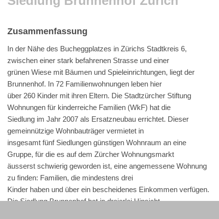
Siedlung Brunnenhof Zürich
Zusammenfassung
In der Nähe des Bucheggplatzes in Zürichs Stadtkreis 6,
zwischen einer stark befahrenen Strasse und einer
grünen Wiese mit Bäumen und Spieleinrichtungen, liegt der
Brunnenhof. In 72 Familienwohnungen leben hier
über 260 Kinder mit ihren Eltern. Die Stadtzürcher Stiftung
Wohnungen für kinderreiche Familien (WkF) hat die
Siedlung im Jahr 2007 als Ersatzneubau errichtet. Dieser
gemeinnützige Wohnbauträger vermietet in
insgesamt fünf Siedlungen günstigen Wohnraum an eine
Gruppe, für die es auf dem Zürcher Wohnungsmarkt
äusserst schwierig geworden ist, eine angemessene Wohnung
zu finden: Familien, die mindestens drei
Kinder haben und über ein bescheidenes Einkommen verfügen.
Die Siedlung Brunnenhof hat in dreierlei Hinsicht
Vorbildcharakter: Vordergründig fällt die, im Minergie-Eco