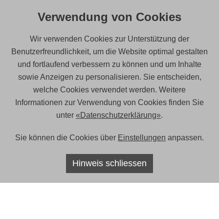
Standard gebaute, abwechslungsreiche Architektur auf. Die
Verwendung von Cookies
Raumgestaltung stellt das Wohnen von Familien
in den Vordergrund. Zweitens zeichnet sich die Siedlung durch
Wir verwenden Cookies zur Unterstützung der
eine breite sozioökonomische Durchmischung
Benutzerfreundlichkeit, um die Website optimal gestalten
der Wohnbevölkerung aus. Nicht selbstverständlich ist drittens,
und fortlaufend verbessern zu können und um Inhalte
dass sich die Siedlungsverwaltung bereits vor
dem Einzug der Mieterinnen und Mieter Gedanken zur
sowie Anzeigen zu personalisieren. Sie entscheiden,
Förderung des friedlichen Zusammenlebens in der
welche Cookies verwendet werden. Weitere
Nachbarschaft gemacht hat. Mit Unterstützung des
Informationen zur Verwendung von Cookies finden Sie
Bundesamtes für Wohnungswesen hat Domicil für die
unter
«Datenschutzerklärung»
.
Siedlung das Wohnmodell „die Welt im Brunnenhof“ erarbeitet
und ein Projekt zur Konfliktprävention und
Sie können die Cookies über
Einstellungen
anpassen.
Integrationsförderung lanciert. Domicil ist eine gemeinnützige
Stiftung, die über breites Know-how zum
Hinweis schliessen
ÜBER DOMICIL
Sozialmanagement im Wohnbereich verfügt.
Was wir machen
Zum Schlussbericht
Projekte